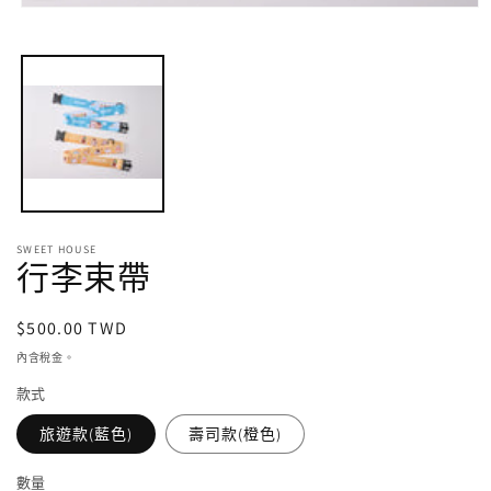
在
強
制
回
應
中
開
啟
多
媒
體
檔
SWEET HOUSE
行李束帶
案
1
定
$500.00 TWD
價
內含稅金。
款式
旅遊款(藍色)
壽司款(橙色)
數量