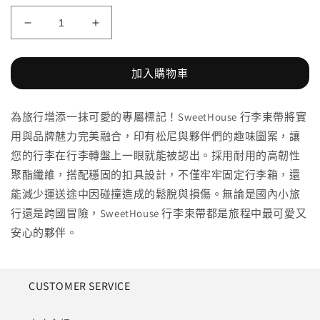
行
行
李
李
束
束
加入購物車
帶
帶
數
數
為旅行增添一抹可愛的專屬標記！SweetHouse 行李束帶將實
量
量
用與品牌魅力完美融合，印有松尼與夥伴們的趣味圖案，讓
減
增
您的行李在行李轉盤上一眼就能被認出。採用耐用的高韌性
少
加
聚酯纖維，搭配穩固的扣具設計，不僅牢牢固定行李箱，還
能減少運送途中因碰撞造成的鬆脫與損傷。無論是國內小旅
行還是跨國冒險，SweetHouse 行李束帶都是旅程中最可愛又
安心的夥伴。
CUSTOMER SERVICE