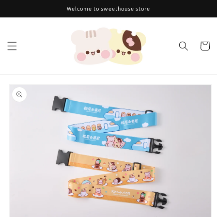
跳至內
Welcome to sweethouse store
容
購
物
車
略過產
品資訊