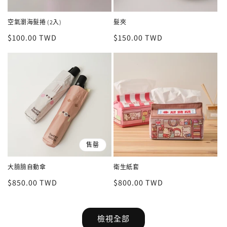
空氣瀏海髮捲 (2入)
髮夾
定
$100.00 TWD
定
$150.00 TWD
價
價
售罄
大臉臉自動傘
衛生紙套
定
$850.00 TWD
定
$800.00 TWD
價
價
檢視全部