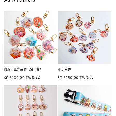
微縮小世界吊飾（第一彈）
小魚吊飾
定
從 $200.00 TWD 起
定
從 $150.00 TWD 起
價
價