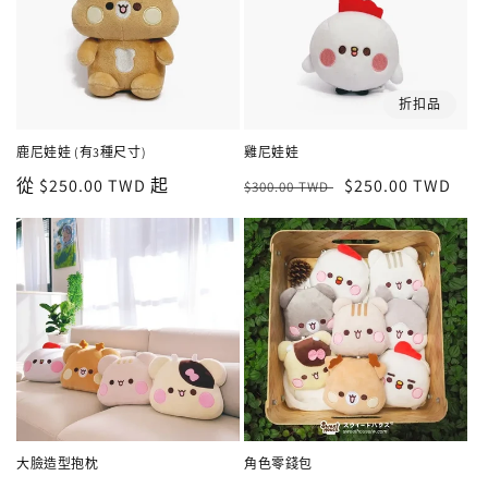
折扣品
鹿尼娃娃 (有3種尺寸)
雞尼娃娃
定
從 $250.00 TWD 起
定
售
$250.00 TWD
$300.00 TWD
價
價
價
大臉造型抱枕
角色零錢包