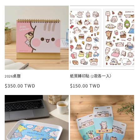
2026桌曆
紙質轉印貼 (2款各一入）
定
$350.00 TWD
定
$150.00 TWD
價
價