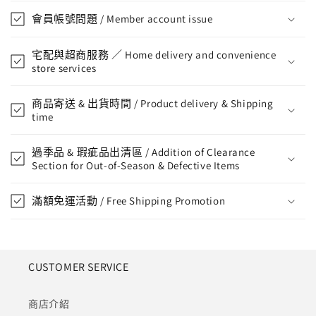
會員帳號問題 / Member account issue
宅配與超商服務 ／ Home delivery and convenience
store services
商品寄送 & 出貨時間 / Product delivery & Shipping
time
過季品 & 瑕疵品出清區 / Addition of Clearance
Section for Out-of-Season & Defective Items
滿額免運活動 / Free Shipping Promotion
CUSTOMER SERVICE
商店介紹