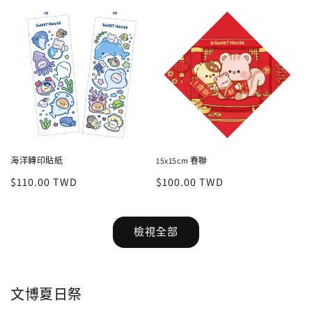
海洋轉印貼紙
15x15cm 春聯
定
$110.00 TWD
定
$100.00 TWD
價
價
檢視全部
文博夏日祭