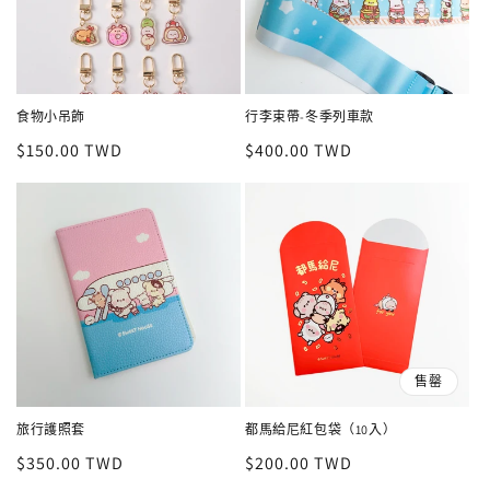
食物小吊飾
行李束帶-冬季列車款
定
$150.00 TWD
定
$400.00 TWD
價
價
售罄
旅行護照套
都馬給尼紅包袋（10入）
定
$350.00 TWD
定
$200.00 TWD
價
價