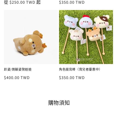
定
從 $250.00 TWD 起
定
$350.00 TWD
價
價
趴姿/側躺姿勢娃娃
角色搥背棒（育兒者優惠中）
定
$400.00 TWD
定
$350.00 TWD
價
價
購物須知